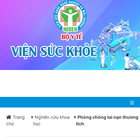
BỘ Y TẾ
V
I
Ệ
N
S
Ứ
C
K
H
Ỏ
E
N
G
H
Ề
N
G
H
I
Ệ
P
Trang
Nghiên cứu khoa
Phòng chống tai nạn thương
chủ
học
tích