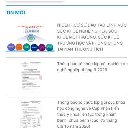
TIN MỚI
NIOEH - CƠ SỞ ĐÀO TẠO LĨNH VỰC
SỨC KHỎE NGHỀ NGHIỆP, SỨC
KHỎE MÔI TRƯỜNG, SỨC KHỎE
TRƯỜNG HỌC VÀ PHÒNG CHỐNG
TAI NẠN THƯƠNG TÍCH
Thông báo tổ chức lớp xét nghiệm da
nghề nghiệp tháng 9.2026
Thông báo tổ chức lớp gửi cục khoa
học công nghệ về Cập nhận kiến
thức y khoa liên tục trong khám
bênh, chữa bệnh (các lớp tháng
8,9,10 năm 2026)