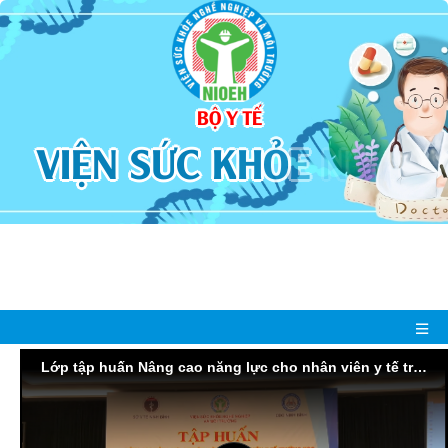
BỘ Y TẾ
V
I
Ệ
N
S
Ứ
C
K
H
Ỏ
E
N
G
H
Ề
N
G
H
I
Ệ
P
Lớp tập huấn Nâng cao năng lực cho nhân viên y tế trường học