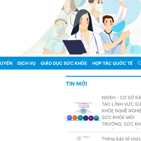
TUYẾN
DỊCH VỤ
GIÁO DỤC SỨC KHỎE
HỢP TÁC QUỐC TẾ
TIN MỚI
NIOEH - CƠ SỞ Đ
TẠO LĨNH VỰC S
KHỎE NGHỀ NGHIỆ
SỨC KHỎE MÔI
TRƯỜNG, SỨC KH
TRƯỜNG HỌC VÀ
PHÒNG CHỐNG TA
Thông báo tổ chức