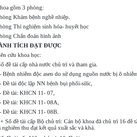
hoa gồm 3 phòng:
Phòng Khám bệnh nghề nhiệp.
Phòng Thí nghiệm sinh hóa- huyết học
Phòng Chẩn đoán hình ảnh
HÀNH TÍCH ĐẠT ĐƯỢC
ên cứu khoa học:
ố đề tài cấp nhà nước chủ trì và tham gia.
 nhiễm độc asen do sử dụng nguồn nước bị ô nhiễm
ài độc lập NN bệnh bụi phổi-silíc,
tài: KHCN 11- 07,
tài: KHCN 11- 08A,
tài: KHCN 11- 08B.
ề tài cấp Bộ chủ trì:
Cán bộ khoa đã chủ trì 16 đề t
ã nghiêm thu đạt kết quả xuất sắc và khá.