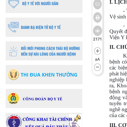
I. LỊ
-
V
ệ
sinh
-
Quy
ế
t
đ
Viện Y 
2171
II. C
K
aA
bệnh có
các biệ
phát hi
nghiệp 
ra, Kho
bệnh ng
động va
tuyên t
nghề ng
của các
III. 