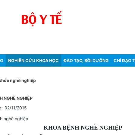
BỘ Y TẾ
N
G
H
NG
NGHIÊN CỨU KHOA HỌC
ĐÀO TẠO, BỒI DƯỠNG
CHỈ ĐẠO 
khỏe nghề nghiệp
H NGHỀ NGHIỆP
g:
02/11/2015
h nghề nghiệp
KHOA BỆNH NGHỀ NGHIỆP