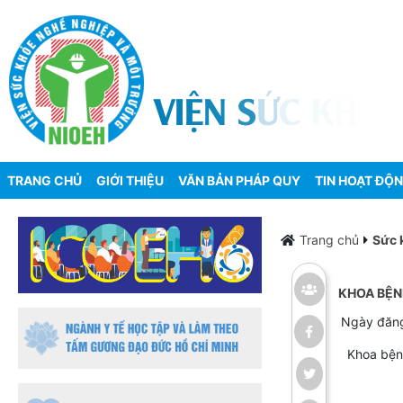
V
I
Ệ
N
S
Ứ
C
K
H
Ỏ
E
TRANG CHỦ
GIỚI THIỆU
VĂN BẢN PHÁP QUY
TIN HOẠT ĐỘ
Trang chủ
Sức 
KHOA BỆN
Ngày đăn
Khoa bện