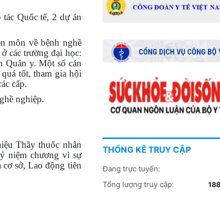
 tác Quốc tế, 2 dự án
ên môn về bệnh nghề
ở các trường đại học:
n Quân y. Một số cán
 quả tốt, tham gia hội
ác cấp.
nghề nghiệp.
hiệu Thầy thuốc nhân
THỐNG KÊ TRUY CẬP
Kỷ niệm chương vì sự
P HUẤN NÂNG CAO NĂNG
BỘ Y TẾ TỔ CHỨC LỄ BÁO CÔNG
 cơ sở, Lao động tiên
Đang trực tuyến:
O NHÂN VIÊN Y TẾ TRƯỜNG
DÂNG BÁC
Tổng lượng truy cập:
188