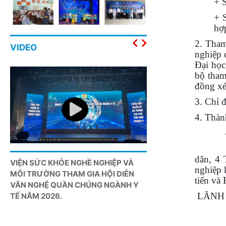
+ S
+ S
hợ
2. Tham
VIDEO
nghiệp 
Đại học
bộ tham 
đồng xé
3. Chỉ 
4. Thành
- Tập 
- Cá
dân, 4 
VIỆN SỨC KHỎE NGHỀ NGHIỆP VÀ
HỘI THẢO CHĂM SÓ
nghiệp 
MÔI TRƯỜNG THAM GIA HỘI DIỄN
NGƯỜI LAO ĐỘNG T
tiến và
VĂN NGHỆ QUẦN CHÚNG NGÀNH Y
NGUYÊN SỐ
LÃNH 
TẾ NĂM 2026.