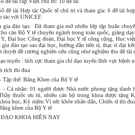
ố đề tài cấp Viện chủ trì: 10 đề tài
ố đề tài Hợp tác Quốc tế chủ trì và tham gia: 6
đề tài hợp
p tác với UNICEF.
 gia đào tạo:
Đã tham gia mở nhiều lớp tập huấn chuy
cho cán Bộ Y tế chuyên ngành trong toàn quốc, giảng dạy 
 Y, Đại học Công đoàn, Đại học Y tế công cộng, Học việ
gia đào tạo sau đại học, hướng dẫn tiến sĩ, thạc sĩ đạt kết
t duyệt đề cương nghiên cứu cũng như nghiệm thu đề tài c
đạo tuyển : tích cực tham gia chỉ đạo tuyến lĩnh vực bệnh 
 tích thi đua
thể: Bằng Khen của Bộ Y tế
 nhân: 0
1 người được Nhà nước phong tặng danh 
Thầy thuốc ưu tú, nhiều cán bộ trong khoa được tặng 
C SỨC KHỎE
VIỆN SỨC KHỎE NGHỀ NGHIỆP VÀ
LỚP TẬ
khoa học, Kỷ niệm Vì sức khỏe nhân dân, Chiến sĩ thi đua
RONG KỶ
MÔI TRƯỜNG HƯỞNG ỨNG THÁNG
LỰC CH
 Bằng khen của Bộ Y tế
HÀNH ĐỘNG VỀ AN TOÀN VỆ SINH
HỌC
ĐẠO KHOA HIÊN NAY
LAO ĐỘNG VÀ THÁNG HÀNH ĐỘNG
NGÀNH Y TẾ NĂM 2026