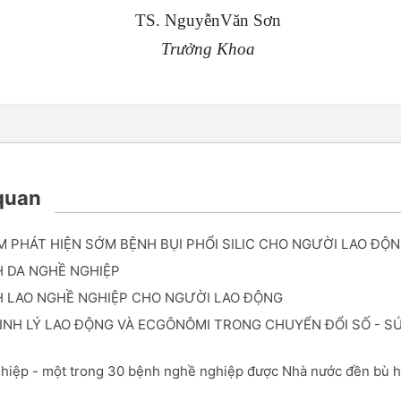
TS. NguyễnVăn Sơn
Trưởng Khoa
 quan
M PHÁT HIỆN SỚM BỆNH BỤI PHỔI SILIC CHO NGƯỜI LAO ĐỘNG
 DA NGHỀ NGHIỆP
H LAO NGHỀ NGHIỆP CHO NGƯỜI LAO ĐỘNG
INH LÝ LAO ĐỘNG VÀ ECGÔNÔMI TRONG CHUYỂN ĐỔI SỐ - S
hiệp - một trong 30 bệnh nghề nghiệp được Nhà nước đền bù h