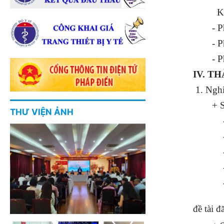
K
- 
- 
- 
IV. T
1. Nghi
+ S
THƯ VIỆN ẢNH
- Bệnh
- Đề t
- Đề 
- Đề 
- Đề 
+ Số đ
đề tài đ