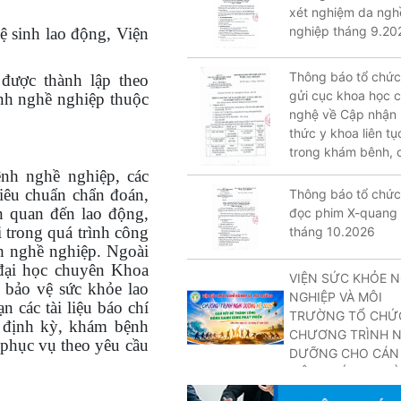
NẠN THƯƠNG TÍ
xét nghiệm da ngh
nghiệp tháng 9.20
V
ệ
sinh lao
độ
ng, Vi
ệ
n
Thông báo tổ chức
p
đượ
c th
à
nh l
ậ
p theo
gửi cục khoa học 
h nghề nghiệp thuộc
nghệ về Cập nhận 
thức y khoa liên tụ
trong khám bênh, 
bệnh (các lớp thán
nh nghề nghiệp, các
8,9,10 năm 2026)
iêu chuẩn chẩn đoán,
Thông báo tổ chức
n quan đến lao động,
đọc phim X-quang
 trong quá trình công
tháng 10.2026
h nghề nghiệp. Ngoài
 đại học chuyên Khoa
VIỆN SỨC KHỎE 
̉o vệ sức khỏe lao
NGHIỆP VÀ MÔI
n các tài liệu báo chí
TRƯỜNG TỔ CHỨ
 định kỳ, khám bệnh
CHƯƠNG TRÌNH N
 phục vụ theo yêu cầu
DƯỠNG CHO CÁN 
VIÊN CHỨC NGƯỜ
LAO ĐỘNG NĂM 2