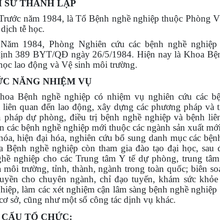
CH SỬ THÀNH LẬP
 Tr
ướ
c n
ă
m 1984, l
à
Tổ Bệnh nghề nghiệp
thu
ộ
c Phòng 
 d
ị
ch t
ễ
h
ọ
c.
 N
ă
m 1984, Phòng Nghiên cứu các bệnh nghề nghiệ
ị
nh 389 BYT/Q
Đ
ng
à
y 26/5/1984.
Hiện nay là Khoa Bện
học lao động và Vệ sinh môi trường.
HỨC NĂNG NHIỆM VỤ
hoa Bệnh nghề nghiệp có nhiệm vụ nghiên cứu các bệ
 liên quan đến lao động, xây dựng các phương pháp và t
n pháp dự phòng, điều trị bệnh nghề nghiệp và bệnh liê
ện các bệnh nghề nghiệp mới thuộc các ngành sản xuất mới
hóa, hiện đại hóa, nghiên cứu bổ sung danh mục các bện
a Bệnh nghề nghiệp còn tham gia đào tạo đại học, sau
hề nghiệp cho các Trung tâm Y tế dự phòng, trung tâm ba
̀ môi trường, tỉnh, thành, ngành trong toàn quốc; biên soạ
ruyền cho chuyên ngành, chỉ đạo tuyến, khám sức khỏe
hiệp, làm các xét nghiệm cận lâm sàng bệnh nghề nghiệp
 cơ sở, cũng như một số công tác dịnh vụ khác.
CƠ CẤU TỔ CHỨC: